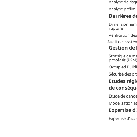
Analyse de ris
Analyse prélimi
Barrières d
Dimensionneme
rupture
Vérification de
Audit des systè
Gestion de 
Stratégie de m
procédés (PSM
Occupied Build
Sécurité des pr
Etudes régl
de conséqu
Etude de dange
Modélisation e
Expertise d
Expertise d'acc