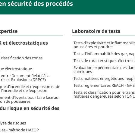
en sécurité des procédés
xpertise
Laboratoire de tests
 et électrostatiques
Tests d'explosivité et inflammabili
poussières et poudres
X
Tests d'inflammabilité des gaz, va
classification des zones
Tests de caractéristiques électrost
Évaluation expérimentale des dang
ue électrostatique
chimiques
 votre Document Relatif à la
Tests matières énergétiques - expl
re les Explosions (DRPCE)
Tests réglementaires REACH - GHS
que d’incendie et d’explosion et de
l’incendie et de l’explosion
Tests et classification pour le tran
matières dangereuses selon l'ON
ment d'évents pour faire face au
ion de poussières
du risque en sécurité des
lyse de risques
ques - méthode HAZOP