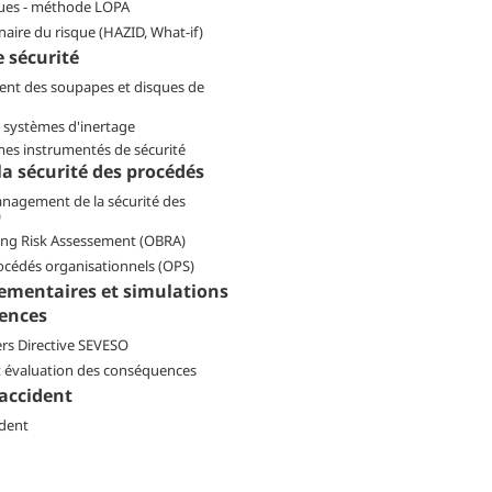
ques - méthode LOPA
naire du risque (HAZID, What-if)
e sécurité
nt des soupapes et disques de
s systèmes d'inertage
mes instrumentés de sécurité
la sécurité des procédés
anagement de la sécurité des
)
ing Risk Assessement (OBRA)
océdés organisationnels (OPS)
ementaires et simulations
ences
rs Directive SEVESO
t évaluation des conséquences
'accident
ident