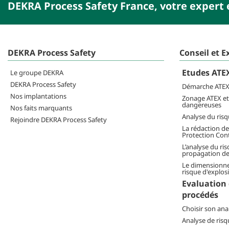
DEKRA Process Safety France, votre expert 
DEKRA Process Safety
Conseil et E
Etudes ATEX
Le groupe DEKRA
DEKRA Process Safety
Démarche ATE
Nos implantations
Zonage ATEX et 
dangereuses
Nos faits marquants
Analyse du risq
Rejoindre DEKRA Process Safety
La rédaction de
Protection Cont
L’analyse du ris
propagation de 
Le dimensionne
risque d'explos
Evaluation 
procédés
Choisir son ana
Analyse de ris