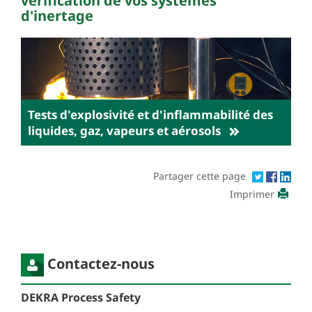
vérification de vos systèmes
d'inertage
Découvrez nos tests d'explosivité et
d'inflammabilité des liquides, gaz, vapeurs et
aérosols
Tests d'explosivité et d'inflammabilité des
Lire la suite
liquides, gaz, vapeurs et aérosols
Partager cette page
Imprimer
Contactez-nous
DEKRA Process Safety