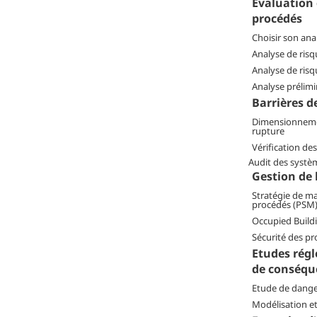
Evaluation 
procédés
Choisir son ana
Analyse de ris
Analyse de ris
Analyse prélimi
Barrières d
Dimensionneme
rupture
Vérification de
Audit des systè
Gestion de 
Stratégie de m
procédés (PSM
Occupied Build
Sécurité des pr
Etudes régl
de conséqu
Etude de dange
Modélisation e