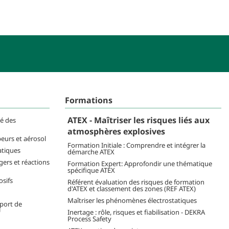
Formations
ATEX - Maîtriser les risques liés aux
té des
atmosphères explosives
peurs et aérosol
Formation Initiale : Comprendre et intégrer la
atiques
démarche ATEX
ers et réactions
Formation Expert: Approfondir une thématique
spécifique ATEX
osifs
Référent évaluation des risques de formation
d'ATEX et classement des zones (REF ATEX)
Maîtriser les phénomènes électrostatiques
sport de
U
Inertage : rôle, risques et fiabilisation - DEKRA
Process Safety