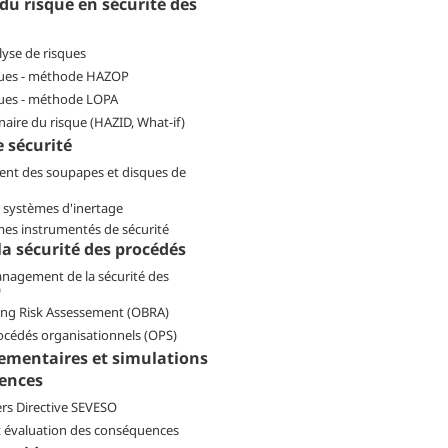
du risque en sécurité des
lyse de risques
ques - méthode HAZOP
ques - méthode LOPA
naire du risque (HAZID, What-if)
e sécurité
nt des soupapes et disques de
s systèmes d'inertage
mes instrumentés de sécurité
la sécurité des procédés
anagement de la sécurité des
)
ing Risk Assessement (OBRA)
océdés organisationnels (OPS)
ementaires et simulations
ences
rs Directive SEVESO
t évaluation des conséquences