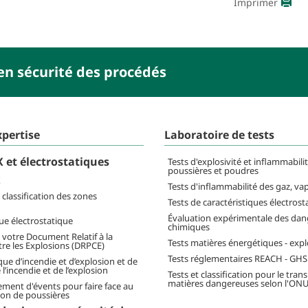
Imprimer
en sécurité des procédés
xpertise
Laboratoire de tests
 et électrostatiques
Tests d'explosivité et inflammabili
poussières et poudres
X
Tests d'inflammabilité des gaz, va
classification des zones
Tests de caractéristiques électrost
Évaluation expérimentale des dang
ue électrostatique
chimiques
 votre Document Relatif à la
Tests matières énergétiques - expl
re les Explosions (DRPCE)
Tests réglementaires REACH - GHS
que d’incendie et d’explosion et de
l’incendie et de l’explosion
Tests et classification pour le tran
matières dangereuses selon l'ON
ment d'évents pour faire face au
ion de poussières