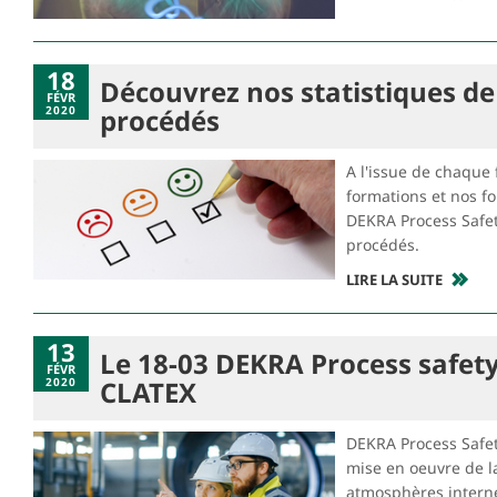
18
Découvrez nos statistiques de
FÉVR
2020
procédés
A l'issue de chaque
formations et nos fo
DEKRA Process Safe
procédés.
LIRE LA SUITE
13
Le 18-03 DEKRA Process safety
FÉVR
2020
CLATEX
DEKRA Process Safety
mise en oeuvre de la
atmosphères interne