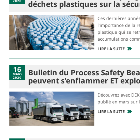
2020
déchets plastiques sur la sécu
Ces dernières années
l'importance de la r
plastique qui se ret
accumulations comme
LIRE LA SUITE
16
Bulletin du Process Safety Be
MARS
2020
peuvent s’enflammer ET explo
Découvrez avec DEKR
publié en mars sur 
LIRE LA SUITE