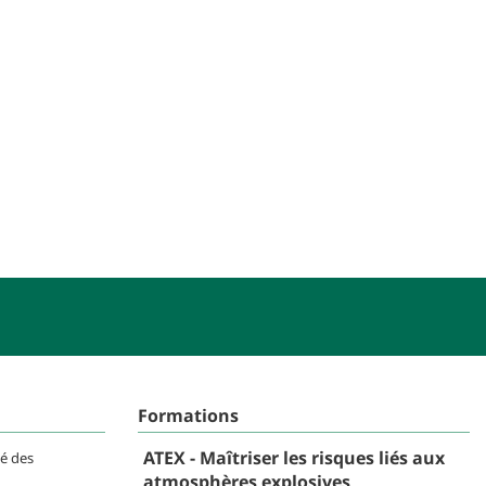
Formations
ATEX - Maîtriser les risques liés aux
té des
atmosphères explosives