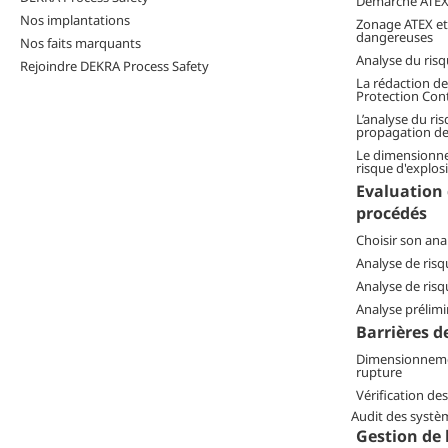
Démarche ATE
Nos implantations
Zonage ATEX et 
dangereuses
Nos faits marquants
Analyse du risq
Rejoindre DEKRA Process Safety
La rédaction de
Protection Cont
L’analyse du ris
propagation de 
Le dimensionne
risque d'explos
Evaluation 
procédés
Choisir son ana
Analyse de ris
Analyse de ris
Analyse prélimi
Barrières d
Dimensionneme
rupture
Vérification de
Audit des systè
Gestion de 