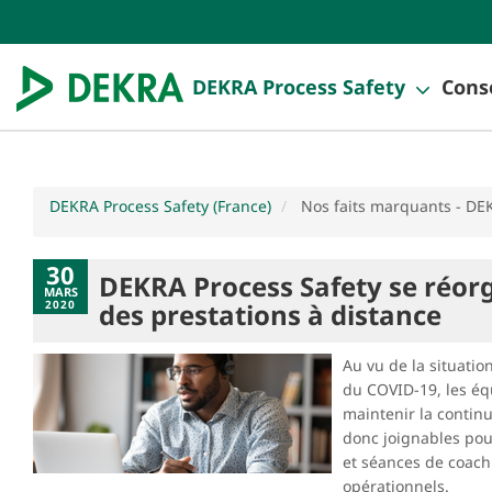
DEKRA Process Safety
Conse
DEKRA Process Safety (France)
Nos faits marquants - DE
30
DEKRA Process Safety se réor
MARS
2020
des prestations à distance
Au vu de la situati
du COVID-19, les éq
maintenir la continui
donc joignables pou
et séances de coach
opérationnels.