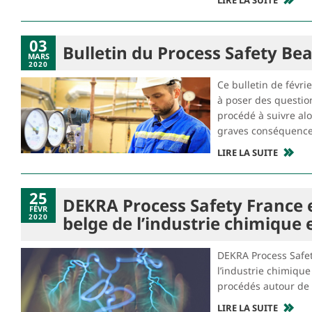
LIRE LA SUITE
03
Bulletin du Process Safety B
MARS
2020
Ce bulletin de févr
à poser des question
procédé à suivre al
graves conséquence
LIRE LA SUITE
25
DEKRA Process Safety France e
FÉVR
2020
belge de l’industrie chimique 
DEKRA Process Safety
l’industrie chimiqu
procédés autour de l
LIRE LA SUITE