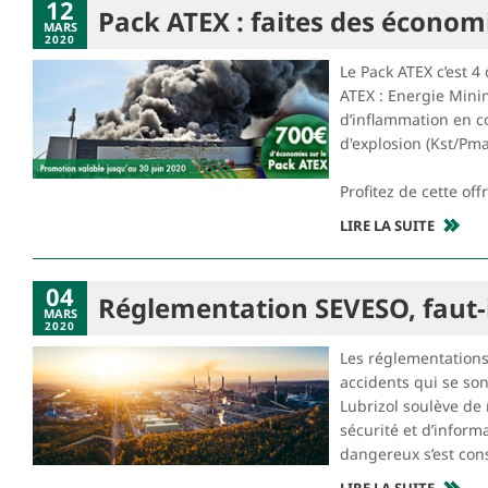
12
Pack ATEX : faites des économi
MARS
2020
Le Pack ATEX c’est 
ATEX : Energie Mini
d’inflammation en c
d'explosion (Kst/Pma
Profitez de cette of
LIRE LA SUITE
04
Réglementation SEVESO, faut-il 
MARS
2020
Les réglementations
accidents qui se son
Lubrizol soulève de 
sécurité et d’inform
dangereux s’est con