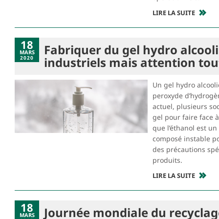
LIRE LA SUITE
18
Fabriquer du gel hydro alcooli
MARS
2020
industriels mais attention t
Un gel hydro alcool
peroxyde d’hydrogèn
actuel, plusieurs so
gel pour faire face 
que l’éthanol est un
composé instable po
des précautions spéc
produits.
LIRE LA SUITE
18
Journée mondiale du recyclage
MARS