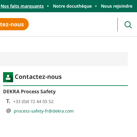
Nos faits marquants
Notre docuthèque
Nous rejoindre
tez-nous
Rec
Contactez-nous
DEKRA Process Safety
T.
+33 (0)4 72 44 05 52
@
process-safety-fr@dekra.com