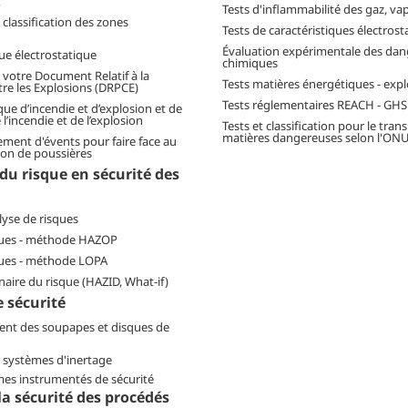
X
Tests d'inflammabilité des gaz, va
classification des zones
Tests de caractéristiques électrost
Évaluation expérimentale des dang
ue électrostatique
chimiques
 votre Document Relatif à la
Tests matières énergétiques - expl
re les Explosions (DRPCE)
Tests réglementaires REACH - GHS
que d’incendie et d’explosion et de
l’incendie et de l’explosion
Tests et classification pour le tran
matières dangereuses selon l'ON
ment d'évents pour faire face au
ion de poussières
du risque en sécurité des
lyse de risques
ques - méthode HAZOP
ques - méthode LOPA
naire du risque (HAZID, What-if)
e sécurité
nt des soupapes et disques de
s systèmes d'inertage
mes instrumentés de sécurité
la sécurité des procédés