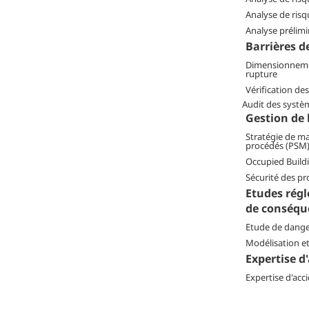
Analyse de ris
Analyse prélimi
Barrières d
Dimensionneme
rupture
Vérification de
Audit des systè
Gestion de 
Stratégie de m
procédés (PSM
Occupied Build
Sécurité des pr
Etudes régl
de conséqu
Etude de dange
Modélisation e
Expertise d
Expertise d'acc