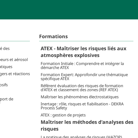
Formations
ATEX - Maîtriser les risques liés aux
té des
atmosphères explosives
peurs et aérosol
Formation Initiale : Comprendre et intégrer la
atiques
démarche ATEX
ers et réactions
Formation Expert: Approfondir une thématique
spécifique ATEX
osifs
Référent évaluation des risques de formation
d'ATEX et classement des zones (REF ATEX)
Maîtriser les phénomènes électrostatiques
sport de
U
Inertage : rôle, risques et fiabilisation - DEKRA
Process Safety
ATEX : gestion de projets
Maîtriser les méthodes d'analyses des
risques
La pratique des analyses de risques (HAZOP)