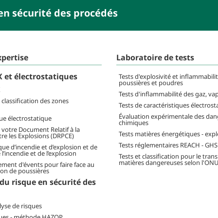
en sécurité des procédés
xpertise
Laboratoire de tests
 et électrostatiques
Tests d'explosivité et inflammabili
poussières et poudres
X
Tests d'inflammabilité des gaz, va
classification des zones
Tests de caractéristiques électrost
Évaluation expérimentale des dang
ue électrostatique
chimiques
 votre Document Relatif à la
Tests matières énergétiques - expl
re les Explosions (DRPCE)
Tests réglementaires REACH - GHS
que d’incendie et d’explosion et de
l’incendie et de l’explosion
Tests et classification pour le tran
matières dangereuses selon l'ON
ment d'évents pour faire face au
ion de poussières
du risque en sécurité des
lyse de risques
ques - méthode HAZOP