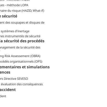
ques - méthode LOPA
naire du risque (HAZID, What-if)
e sécurité
nt des soupapes et disques de
s systèmes d'inertage
mes instrumentés de sécurité
la sécurité des procédés
anagement de la sécurité des
)
ing Risk Assessement (OBRA)
océdés organisationnels (OPS)
ementaires et simulations
ences
rs Directive SEVESO
t évaluation des conséquences
'accident
ident