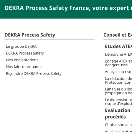
DEKRA Process Safety France, votre expert 
DEKRA Process Safety
Conseil et E
Etudes ATEX
Le groupe DEKRA
DEKRA Process Safety
Démarche ATE
Nos implantations
Zonage ATEX et 
dangereuses
Nos faits marquants
Analyse du risq
Rejoindre DEKRA Process Safety
La rédaction de
Protection Cont
L’analyse du ris
propagation de 
Le dimensionne
risque d'explos
Evaluation 
procédés
Choisir son ana
Analyse de ris