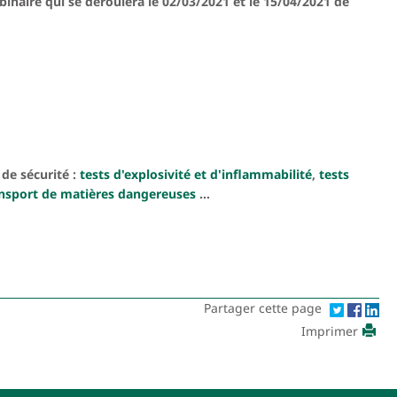
naire qui se déroulera le 02/03/2021 et le 15/04/2021 de
de sécurité :
tests d'explosivité et d'inflammabilité
,
tests
ransport de matières dangereuses
...
Partager cette page
Imprimer