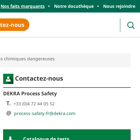
Nos faits marquants
Notre docuthèque
Nous rejoindre
tez-nous
Rec
ions chimiques dangereuses
Contactez-nous
DEKRA Process Safety
T.
+33 (0)4 72 44 05 52
@
process-safety-fr@dekra.com
Catalogue de tests